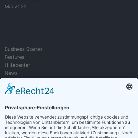
Mai 2022
categories
Business Starter
Features
Hilfecenter
News
Uncategorized
hellopassion
Hilfecenter: Alle Inhalte